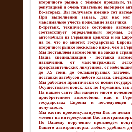
вторичного рынка с тёмным прошлым, т
репутацией и очень тщательно выбираем ав
Во-вторых, Вы получаете именно тот автом
При выполнении заказа, для нас нет 
максимально учесть пожелание заказчика.
В-третьих, техническое состояние автом
соответствует определенным нормам. З
автомобили из Германии ценятся и на Евро
на то, что во многих государствах Евро
вторичном рынке несколько ниже, чем в Гер
Мы поставляем автомобили на заказ в стра
Наша специализация - поставка автом
назначения, от малолитражных легк
представительских лимузинов, от небольши
до 3.5 тонн, до большегрузных тягачей
поставки автобусов любого класса, спецтехн
Мы работаем практически со всеми государ
Осуществляем поиск, как по Германии, так и
На нашем сайте Вы найдёте много полезной
приобретением автомобиля, как в Гер
государствах Европы и последующей д
получателя.
Мы охотно проконсультируем Вас по ценам
момент на интересующий Вас автотранспорт
По Вашему поручению произведём покуп
Вашего автотранспорта, любым удобным для